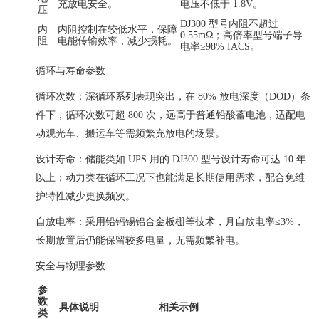
充放电安全。
电压不低于 1.8V。
压
DJ300 型号内阻不超过
内
内阻控制在较低水平，保障
0.55mΩ；高倍率型号端子导
阻
电能传输效率，减少损耗。
电率≥98% IACS。
循环与寿命参数
循环次数：深循环系列表现突出，在 80% 放电深度（DOD）条
件下，循环次数可超 800 次，远高于普通铅酸蓄电池，适配电
动观光车、搬运车等需频繁充放电的场景。
设计寿命：储能类如 UPS 用的 DJ300 型号设计寿命可达 10 年
以上；动力类在循环工况下也能满足长期使用需求，配合免维
护特性减少更换频次。
自放电率：采用铅钙锡铝合金板栅等技术，月自放电率≤3%，
长期放置后仍能保留较多电量，无需频繁补电。
安全与物理参数
参
数
具体说明
相关示例
类