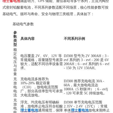
理士蓄电池
涵盖动力、UPS 储能、通信基站等多个系列，主流为阀控
式密封铅酸蓄电池，不同系列参数适配不同场景，核心性能参数可按
基础电气、循环与寿命、安全与物理三类梳理，具体如下：
基础电气参数
参
数
具体内容
不同系列示例
类
型
额
定
电压覆盖 2V、6V、12V 等
DJ300 型号为 2V 300AH；3 -
电
常规规格，容量随型号差异
evf 系列的 3 - evf - 200 是 6V
压
较大，适配不同功率设备需
200AH；6 - evf 系列的 6 - evf
与
求。
- 150 为 12V 150AH。
容
量
充
充电电流多推荐为
DJ300 推荐充电电流 30A -
放
10%-20% 额定容量
60A，最大放电电流达
电
（C10），放电电流范围
1000A（5 秒脉冲）；6 - evfj
电
广，部分高倍率型号可承受
- 120 可承受 5C 持续放电。
流
大电流放电。
充
浮充、均充电压有明确标
DJ300 单节充电电压范围
放
准，放电终止电压符合铅酸
2.35V - 2.4V（25℃）；常规
电
理士蓄电池
通用规范，保障
单体
理士蓄电池
放电末期终止
电